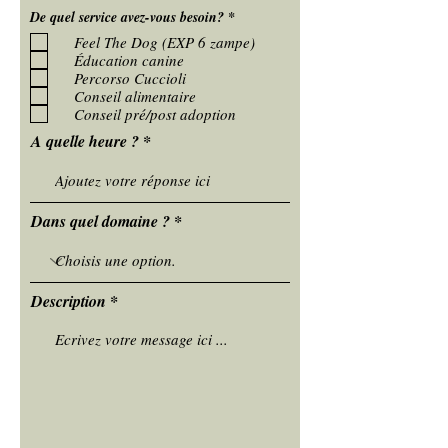
O
De quel service avez-vous besoin?
*
b
Feel The Dog (EXP 6 zampe)
l
i
Éducation canine
g
Percorso Cuccioli
a
Conseil alimentaire
t
Conseil pré/post adoption
o
i
A quelle heure ?
r
e
Dans quel domaine ?
Description