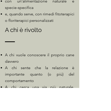
con un’alimentazione naturale e
specie-specifica
e, quando serve, con rimedi fitoterapici
o floriterapici personalizzati​
A chi è rivolto
A chi vuole conoscere il proprio cane
davvero
A chi sente che la relazione è
importante quanto (o più) del
comportamento
A chi cerca una via più naturale,
rispettosa e consapevole
A chi è disposto a mettersi in gioco e a
guardare il cane come essere