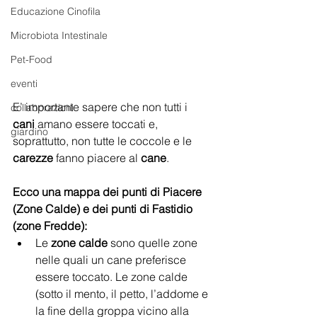
Educazione Cinofila
Microbiota Intestinale
Pet-Food
eventi
E’ importante sapere che non tutti i 
collaborazioni
cani
 amano essere toccati e, 
giardino
soprattutto, non tutte le coccole e le 
carezze
 fanno piacere al 
cane
.
Ecco una mappa dei punti di Piacere 
(Zone Calde) e dei punti di Fastidio 
(zone Fredde):
Le
 zone calde 
sono quelle zone 
nelle quali un cane preferisce 
essere toccato. Le zone calde 
(sotto il mento, il petto, l’addome e 
la fine della groppa vicino alla 