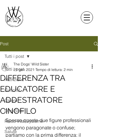
Post
Tutti i post
The Dogs' Wild Sister
Tutti i post
21 gen 2021
Tempo di lettura: 2 min
DIFFERENZA TRA
Nutrizione
EDUCATORE E
Cuccioli
ADDESTRATORE
Calore
CINOFILO
Dog-Sitter
Spesso queste due figure professionali 
Reico Vital Systeme
vengono paragonate o confuse; 
Salute
partiamo con la prima differenza: il 