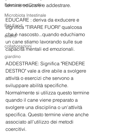
Educazione Cinofila
termine educare e addestrare.
Microbiota Intestinale
EDUCARE : deriva da exducere e 
Pet-Food
significa "TIRARE FUORI" qualcosa 
che è nascosto...quando educhiamo 
eventi
un cane stiamo lavorando sulle sue 
collaborazioni
capacità mentali ed emozionali.
giardino
ADDESTRARE: Significa "RENDERE 
DESTRO" vale a dire abile a svolgere 
attività o esercizi che servono a 
sviluppare abilità specifiche. 
Normalmente si utilizza questo termine 
quando il cane viene preparato a 
svolgere una disciplina o un'attività 
specifica. Questo termine viene anche 
associato all'utilizzo dei metodi 
coercitivi.