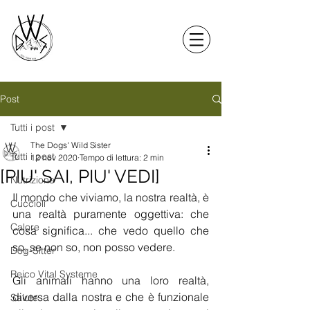
Post
Tutti i post
The Dogs' Wild Sister
Tutti i post
12 nov 2020
Tempo di lettura: 2 min
[PIU' SAI, PIU' VEDI]
Nutrizione
Il mondo che viviamo, la nostra realtà, è 
Cuccioli
una realtà puramente oggettiva: che 
Calore
cosa significa... che vedo quello che 
so, se non so, non posso vedere.  
Dog-Sitter
Reico Vital Systeme
Gli animali hanno una loro realtà, 
diversa dalla nostra e che è funzionale 
Salute