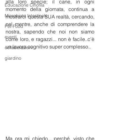
alla loro specie; il cane, in ogni 
Educazione Cinofila
momento della giornata, continua a 
Microbiota Intestinale
mostrarci questa SUA realtà, cercando, 
nel mentre, anche di comprendere la 
Pet-Food
nostra, sapendo che noi non siamo 
eventi
come loro, e ragazzi... non è facile..c'è 
un lavoro cognitivo super complesso..  
collaborazioni
giardino
Ma ora mi chiedo... perché, visto che 