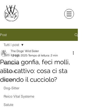
Post
Tutti i post
The Dogs' Wild Sister
Tutti i post
13 ago 2025
Tempo di lettura: 2 min
Pancia gonfia, feci molli,
Nutrizione
alito cattivo: cosa ci sta
Cuccioli
dicendo il cucciolo?
Calore
Dog-Sitter
Reico Vital Systeme
Salute