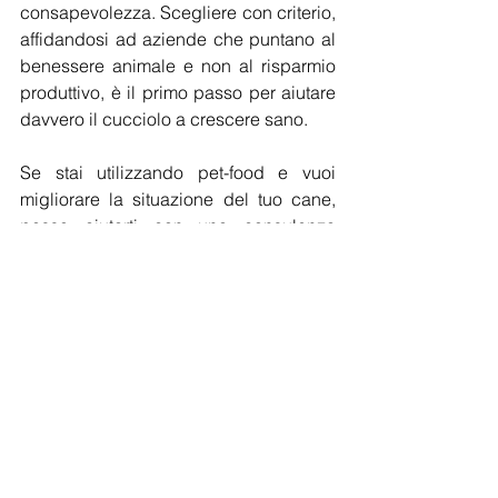
consapevolezza. Scegliere con criterio, 
affidandosi ad aziende che puntano al 
benessere animale e non al risparmio 
produttivo, è il primo passo per aiutare 
davvero il cucciolo a crescere sano.
Se stai utilizzando pet-food e vuoi 
migliorare la situazione del tuo cane, 
posso aiutarti con una consulenza 
alimentare personalizzata. 
Scrivimi su WhatsApp al 333 7788957.
Giada Piumatti
🌿 La salute del cucciolo inizia da un 
intestino nutrito con rispetto. 🌿
Nutrizione
Cuccioli
Salute