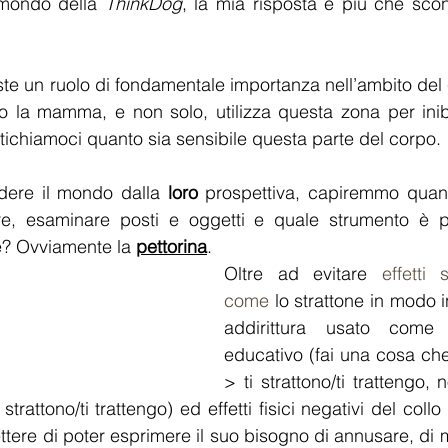
mondo della 
ThinkDog
, la mia risposta è più che scon
veste un ruolo di fondamentale importanza nell’ambito de
o la mamma, e non solo, utilizza questa zona per inibi
tichiamoci quanto sia sensibile questa parte del corpo.
dere il mondo dalla 
loro
 prospettiva, capiremmo quant
are, esaminare posti e oggetti e quale strumento è 
re? Ovviamente la 
pettorina
.
Oltre ad evitare 
effetti 
come 
lo strattone in modo 
addirittura usato come 
educativo (fai una cosa ch
> ti strattono/ti trattengo,
strattono/ti trattengo) ed effetti fisici negativi del collo
ttere di poter esprimere il suo bisogno di annusare, di 