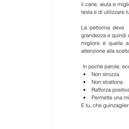
il cane, aiuta e migl
testa e di utilizzare 
La pettorina deve  
grandezza e quindi d
migliore è quella 
attenzione alla scelt
 In poche parole, ecc
Non strozza 
Non strattona
Rafforza positiv
Permette una mi
E tu, che guinzaglier