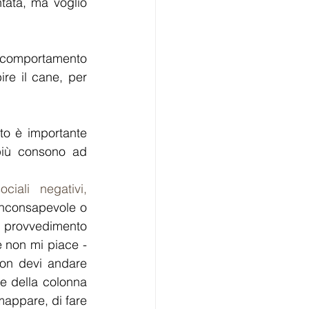
tata, ma voglio 
l comportamento 
re il cane, per 
o è importante 
più consono ad 
sociali negativi, 
inconsapevole o 
provvedimento 
e non mi piace -
 non devi andare 
 e della colonna 
mappare, di fare 