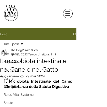
Post
Tutti i post
The Dogs' Wild Sister
Tutti i post
16 mag 2022
Tempo di lettura: 3 min
Il microbiota intestinale
Nutrizione
nel Cane e nel Gatto
Cuccioli
Aggiornamento:
29 mar 2024
Calore
Il Microbiota Intestinale del Cane: 
Dog-Sitter
L'Importanza della Salute Digestiva
Reico Vital Systeme
Salute