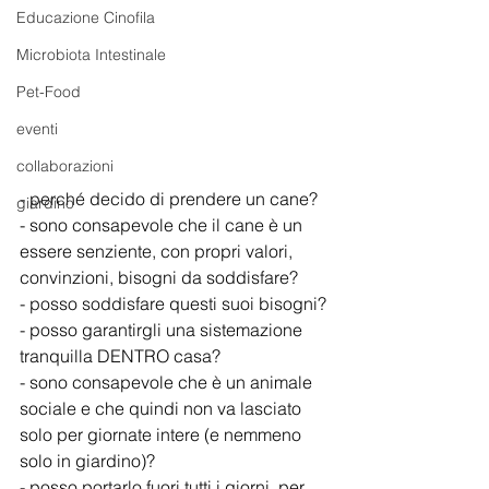
Educazione Cinofila
Microbiota Intestinale
Pet-Food
eventi
collaborazioni
- perché decido di prendere un cane?
giardino
- sono consapevole che il cane è un 
essere senziente, con propri valori, 
convinzioni, bisogni da soddisfare?
- posso soddisfare questi suoi bisogni?
- posso garantirgli una sistemazione 
tranquilla DENTRO casa?
- sono consapevole che è un animale 
sociale e che quindi non va lasciato 
solo per giornate intere (e nemmeno 
solo in giardino)?
- posso portarlo fuori tutti i giorni, per 