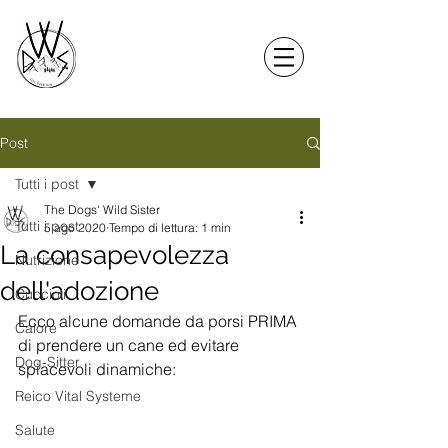
Post
Tutti i post
The Dogs' Wild Sister
Tutti i post
5 ago 2020
Tempo di lettura: 1 min
La consapevolezza
Nutrizione
dell'adozione
Cuccioli
Ecco alcune domande da porsi PRIMA 
Calore
di prendere un cane ed evitare 
Dog-Sitter
spiacevoli dinamiche:
Reico Vital Systeme
Salute