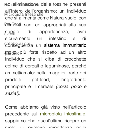
ed eliminazione delle tossine presenti 
Educazione Cinofila
all'intero dell'organismo; un individuo 
Microbiota Intestinale
che si alimenta come Natura vuole, con 
Pet-Food
alimenti sani ed appropriati alla sua 
specie di appartenenza, avrà 
eventi
sicuramente un intestino e di 
collaborazioni
conseguenza un 
sistema immunitario
molto più forte rispetto ad un altro 
giardino
individuo che si ciba di crocchette 
colme di cereali o leguminose, perché 
ammettiamolo: nella maggior parte dei 
prodotti pet-food, l'ingrediente 
principale è il cereale 
(costa poco e 
sazia!)
.
Come abbiamo già visto nell'articolo 
precedente sul 
microbiota intestinale
,
sappiamo che quest'ultimo ricopre un 
ruolo di primaria importanza nella 