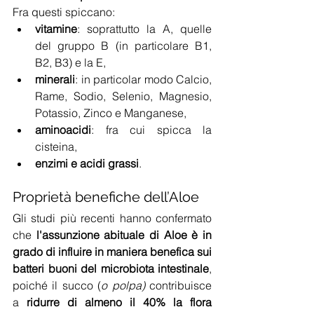
Fra questi spiccano:
vitamine
: soprattutto la A, quelle 
del gruppo B (in particolare B1, 
B2, B3) e la E,
minerali
: in particolar modo Calcio, 
Rame, Sodio, Selenio, Magnesio, 
Potassio, Zinco e Manganese,
aminoacidi
: fra cui spicca la 
cisteina,
enzimi e acidi grassi
.
Proprietà benefiche dell’Aloe
Gli studi più recenti hanno confermato 
che 
l'assunzione abituale di Aloe è in 
grado di influire in maniera benefica sui 
batteri buoni del microbiota intestinale
, 
poiché il succo (
o polpa) 
contribuisce 
a 
ridurre di almeno il 40% la flora 