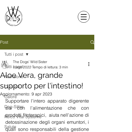
Post
Tutti i post
The Dogs' Wild Sister
Tutti i post
8 ago 2022
Tempo di lettura: 3 min
Aloe Vera, grande
Nutrizione
supporto per l'intestino!
Cuccioli
Aggiornamento:
9 apr 2023
Calore
Supportare l'intero apparato digerente 
Dog-Sitter
sia con l'alimentazione che con 
prodotti fitoterapici,  aiuta nell'azione di 
Reico Vital Systeme
detossinazione degli organi emuntori, i 
Salute
quali sono responsabili della gestione 