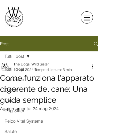
Post
Tutti i post
The Dogs' Wild Sister
Tutti i post
10 apr 2024
Tempo di lettura: 3 min
Come funziona l'apparato
Nutrizione
digerente del cane: Una
Cuccioli
guida semplice
Calore
Aggiornamento:
24 mag 2024
Dog-Sitter
Reico Vital Systeme
Salute